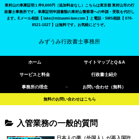
東村山の車庫証明１件9,600円（追加料金なし）こちらは東京都 東村山市の行
政書士事務所です。車庫証明申請書類の東村山警察署への申請・受取を代行し
ます。Eメール相談【 lake@mizuumi-law.com 】と電話・SMS相談【 070-
8521-1027 】は無料です。お気軽にどうぞ。
みずうみ行政書士事務所
ホーム
サイトマップとQ＆A
サービスと料金
行政書士紹介
事務所の理念
お問い合わせ（無料）
無料のお問い合わせはこちら
入管業務の一般的質問
日本人の妻（外国人）が再入国許