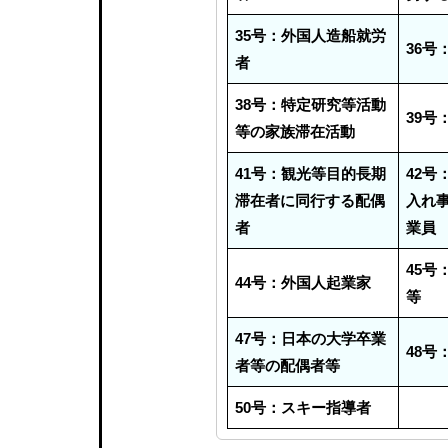
35号：外国人造船就労
36号
者
38号：特定研究等活動
39号
等の家族滞在活動
41号：観光等目的長期
42号
滞在者に同行する配偶
入れ
者
業員
45号
44号：外国人起業家
等
47号：日本の大学卒業
48号
者等の配偶者等
50号：スキー指導者