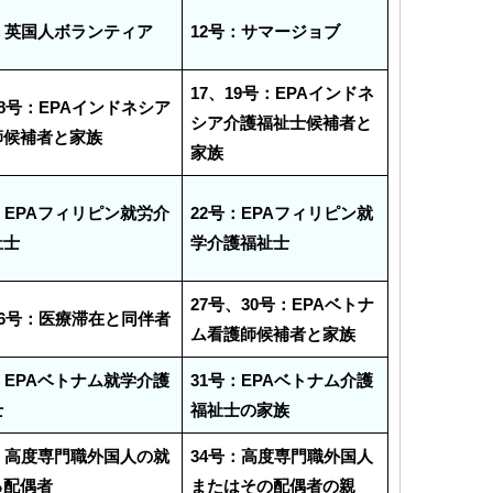
：英国人ボランティア
12号：サマージョブ
17、19号：EPAインドネ
18号：EPAインドネシア
シア介護福祉士候補者と
師候補者と家族
家族
：EPAフィリピン就労介
22号：EPAフィリピン就
祉士
学介護福祉士
27号、30号：EPAベトナ
26号：医療滞在と同伴者
ム看護師候補者と家族
：EPAベトナム就学介護
31号：EPAベトナム介護
士
福祉士の家族
：高度専門職外国人の就
34号：高度専門職外国人
る配偶者
またはその配偶者の親