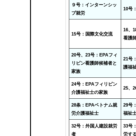
９号：インターンシッ
10号
プ就労
16、
15号：国際文化交流
看護
20号、23号：EPAフィ
21号
リピン看護師候補者と
護福
家族
24号：EPAフィリピン
25、
介護福祉士の家族
28条：EPAベトナム就
29号
労介護福祉士
福祉
32号：外国人建設就労
33号
者
労す