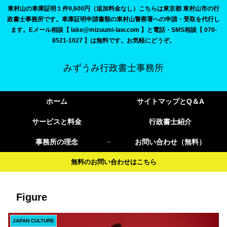
東村山の車庫証明１件9,600円（追加料金なし）こちらは東京都 東村山市の行
政書士事務所です。車庫証明申請書類の東村山警察署への申請・受取を代行し
ます。Eメール相談【 lake@mizuumi-law.com 】と電話・SMS相談【 070-
8521-1027 】は無料です。お気軽にどうぞ。
みずうみ行政書士事務所
ホーム
サイトマップとQ＆A
サービスと料金
行政書士紹介
事務所の理念
お問い合わせ（無料）
無料のお問い合わせはこちら
Figure
JAPAN CULTURE